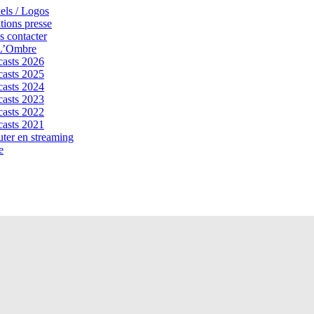
els / Logos
tions presse
 contacter
 L’Ombre
asts 2026
asts 2025
asts 2024
asts 2023
asts 2022
asts 2021
ter en streaming
e