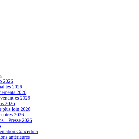
es
o 2026
alités 2026
nements 2026
rvenant·es 2026
as 2026
r plus loin 2026
enaires 2026
s – Presse 2026
s
entation Concertina
ions antérieures