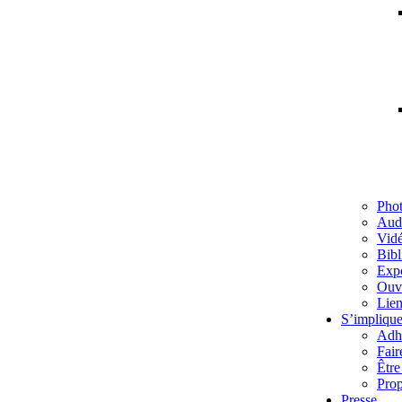
Pho
Aud
Vid
Bibl
Exp
Ouv
Lien
S’implique
Adh
Fair
Être
Prop
Presse