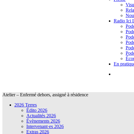
Visu
Rela
Nous
Radio Ici
Podc
Podc
Podc
Podc
Podc
Podc
Écou
En pratiqu
Atelier – Enfermé dehors, assigné à résidence
2026 Terres
Édito 2026
Actualités 2026
Évènements 2026
Intervenant·es 2026
Extras 2026