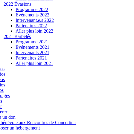
2022 Évasions
Programme 2022
Évènements 2022
Intervenant.e.s 2022
Partenaires 2022
Aller plus loin 2022
2021 Barbelés
Programme 2021
Evénements 2021
Intervenants 2021
Partenaires 2021
Aller plus loin 2021
tos
ios
éos
ios
os
rages
s
r
érer
e un don
 bénévole aux Rencontres de Concertina
oser un hébergement