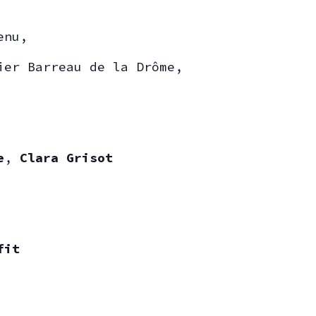
tenu,
ier Barreau de la Drôme,
e
,
Clara Grisot
fit