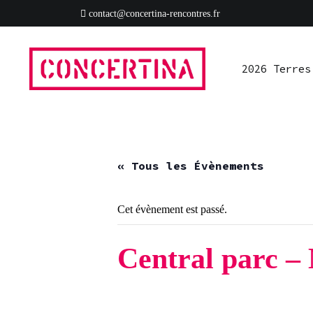
Aller
contact@concertina-rencontres.fr
au
2026 Terres
Ressources
S’impliquer
Presse
Rad
contenu
2026 Terres
Rencontres estivales autour des enfermements
Concertina
« Tous les Évènements
Cet évènement est passé.
Central parc –