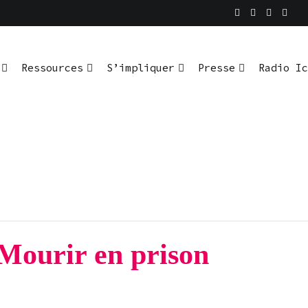
En pratique
io Ici L’Ombre
Ressources
S’impliquer
Presse
Radio Ic
 Mourir en prison