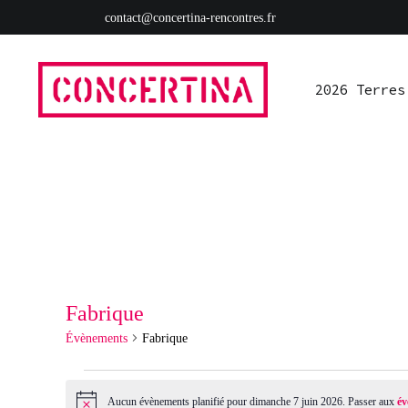
Aller
contact@concertina-rencontres.fr
au
contenu
2026 Terres
Rencontres estivales autour des enfermements
Concertina
Fabrique
Évènements
Fabrique
Évènements
Aucun évènements planifié pour dimanche 7 juin 2026. Passer aux
év
Notice