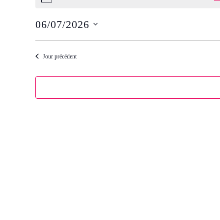
for
06/07/2026
dimanche
Sélectionnez
une
date.
Jour précédent
7
juin
2026