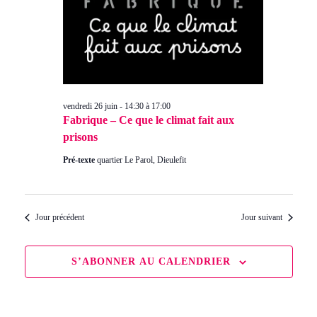
Évè
26
juin
2026
vendredi 26 juin - 14:30
à
17:00
Fabrique – Ce que le climat fait aux
prisons
Pré-texte
quartier Le Parol, Dieulefit
Jour précédent
Jour suivant
S’ABONNER AU CALENDRIER