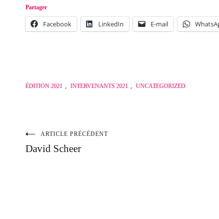
Partager
Facebook
LinkedIn
E-mail
WhatsA
ÉDITION 2021
,
INTERVENANTS 2021
,
UNCATEGORIZED
ARTICLE PRÉCÉDENT
Navigation
David Scheer
de
l’article