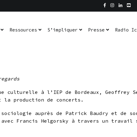
dio Ici L’Ombre
En pratique
Ressources
S’impliquer
Presse
Radio Ic
regards
ue culturelle à l’IEP de Bordeaux, Geoffrey S
t la production de concerts.
 sociologie auprès de Patrick Baudry et de so
 avec Francis Helgorsky à travers un travail 