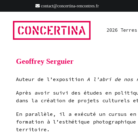
Aller
contact@concertina-rencontres.fr
2026 Terres
Ressources
S’impliquer
Presse
Ra
au
contenu
2026 Terres
Rencontres estivales autour des enfermements
Concertina
Geoffrey Serguier
Auteur de l’exposition
A l’abri de nos 
Après avoir suivi des études en politiq
dans la création de projets culturels e
En parallèle, il a exécuté un cursus en
formation à l’esthétique photographique
territoire.