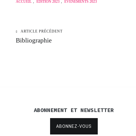
ACCUEIL
,
ÉDITION 2023
,
ÉVÈNEMENTS 2023
ARTICLE PRÉCÉDENT
Navigation
Bibliographie
de
l’article
ABONNEMENT ET NEWSLETTER
ABONNEZ-VOUS