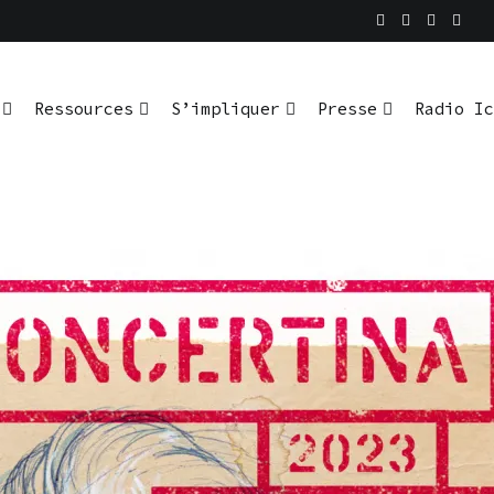
En pratique
io Ici L’Ombre
Ressources
S’impliquer
Presse
Radio Ic